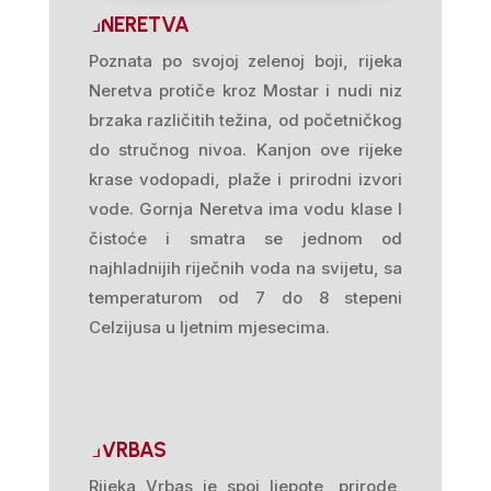
NERETVA
Poznata po svojoj zelenoj boji, rijeka
Neretva protiče kroz Mostar i nudi niz
brzaka različitih težina, od početničkog
do stručnog nivoa. Kanjon ove rijeke
krase vodopadi, plaže i prirodni izvori
vode. Gornja Neretva ima vodu klase I
čistoće i smatra se jednom od
najhladnijih riječnih voda na svijetu, sa
temperaturom od 7 do 8 stepeni
Celzijusa u ljetnim mjesecima.
VRBAS
Rijeka Vrbas je spoj ljepote, prirode,