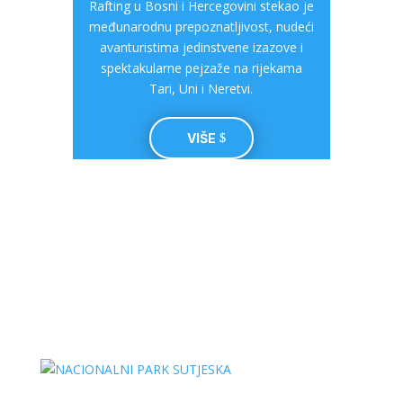
Rafting u Bosni i Hercegovini stekao je
međunarodnu prepoznatljivost, nudeći
avanturistima jedinstvene izazove i
spektakularne pejzaže na rijekama
Tari, Uni i Neretvi.
VIŠE