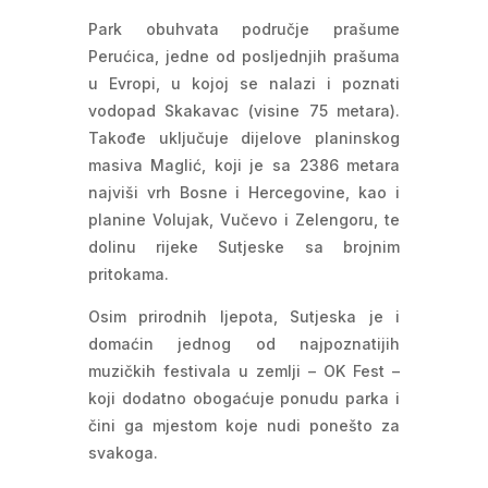
Park obuhvata područje prašume
Perućica, jedne od posljednjih prašuma
u Evropi, u kojoj se nalazi i poznati
vodopad Skakavac (visine 75 metara).
Takođe uključuje dijelove planinskog
masiva Maglić, koji je sa 2386 metara
najviši vrh Bosne i Hercegovine, kao i
planine Volujak, Vučevo i Zelengoru, te
dolinu rijeke Sutjeske sa brojnim
pritokama.
Osim prirodnih ljepota, Sutjeska je i
domaćin jednog od najpoznatijih
muzičkih festivala u zemlji – OK Fest –
koji dodatno obogaćuje ponudu parka i
čini ga mjestom koje nudi ponešto za
svakoga.