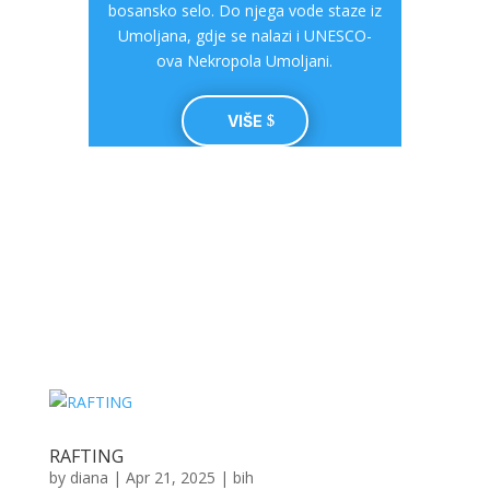
bosansko selo. Do njega vode staze iz
Umoljana, gdje se nalazi i UNESCO-
ova Nekropola Umoljani.
VIŠE
RAFTING
by
diana
|
Apr 21, 2025
|
bih