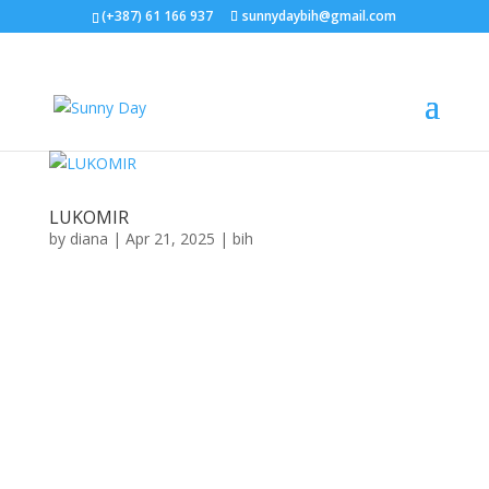
(+387) 61 166 937
sunnydaybih@gmail.com
LUKOMIR
by
diana
|
Apr 21, 2025
|
bih