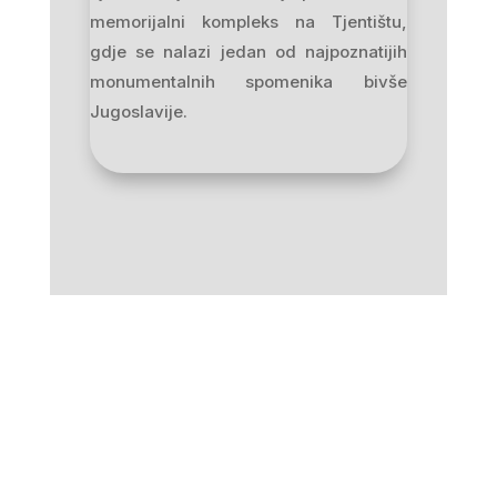
memorijalni kompleks na Tjentištu,
gdje se nalazi jedan od najpoznatijih
monumentalnih spomenika bivše
Jugoslavije.