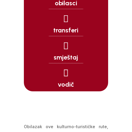
obilasci

transferi

smještaj

vodič
Obilazak ove kulturno-turističke rute,