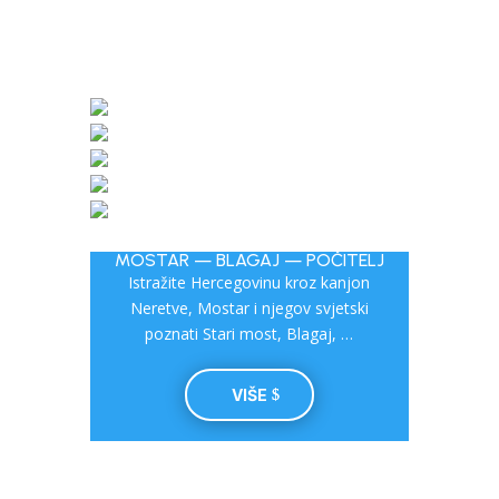
MOSTAR — BLAGAJ — POČITELJ
Istražite Hercegovinu kroz kanjon
Neretve, Mostar i njegov svjetski
poznati Stari most, Blagaj, …
VIŠE