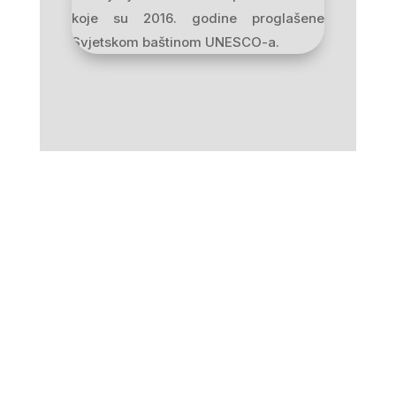
koje su 2016. godine proglašene
Svjetskom baštinom UNESCO-a.