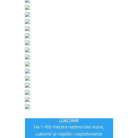
LUKOMIR
Na 1.495 metara nadmorske visine,
Lukomir je najviše i najizolovanije