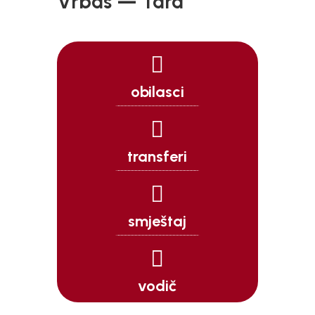
Vrbas — Tara

obilasci

transferi

smještaj

vodič