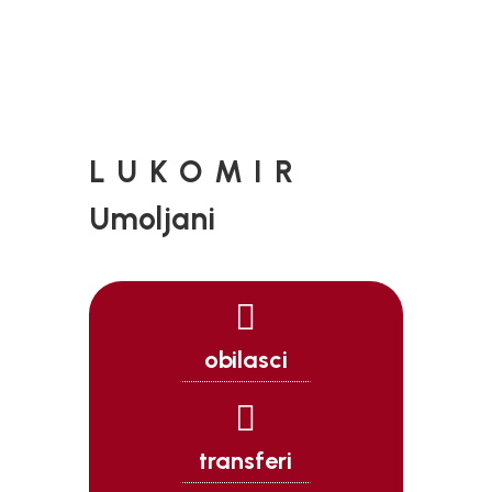
LUKOMIR
Umoljani

obilasci

transferi