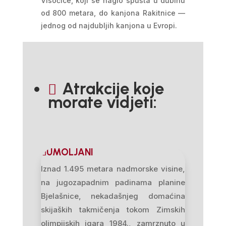
Visočice, koji se naglo spušta u dubinu
od 800 metara, do kanjona Rakitnice —
jednog od najdubljih kanjona u Evropi.
Atrakcije koje

morate vidjeti:
UMOLJANI
Iznad 1.495 metara nadmorske visine,
na jugozapadnim padinama planine
Bjelašnice, nekadašnjeg domaćina
skijaških takmičenja tokom Zimskih
olimpijskih igara 1984., zamrznuto u