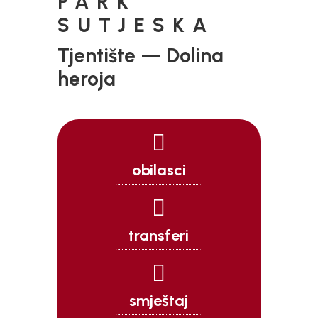
PARK
SUTJESKA
Tjentište — Dolina
heroja

obilasci

transferi

smještaj