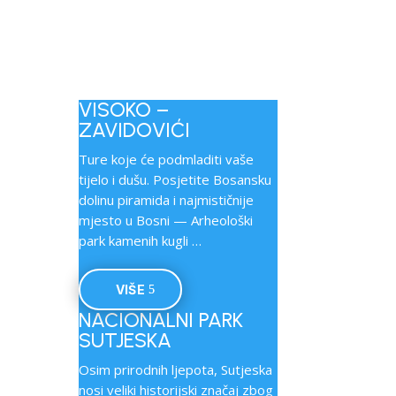
VISOKO –
ZAVIDOVIĆI
Ture koje će podmladiti vaše
tijelo i dušu. Posjetite Bosansku
dolinu piramida i najmističnije
mjesto u Bosni — Arheološki
park kamenih kugli …
VIŠE
NACIONALNI PARK
SUTJESKA
Osim prirodnih ljepota, Sutjeska
nosi veliki historijski značaj zbog