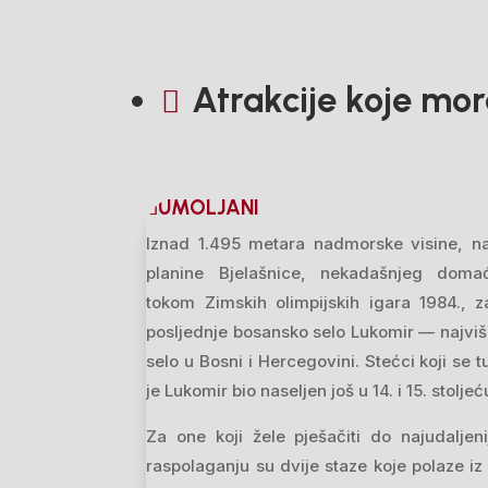
Atrakcije koje mora

UMOLJANI
Iznad 1.495 metara nadmorske visine, 
planine Bjelašnice, nekadašnjeg domać
tokom Zimskih olimpijskih igara 1984., 
posljednje bosansko selo Lukomir — najviše
selo u Bosni i Hercegovini. Stećci koji se 
je Lukomir bio naseljen još u 14. i 15. stoljeć
Za one koji žele pješačiti do najudaljen
raspolaganju su dvije staze koje polaze iz