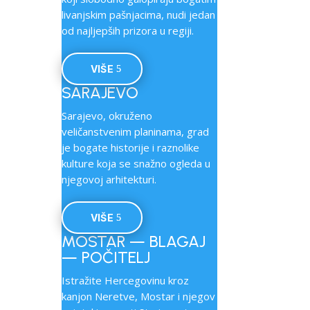
livanjskim pašnjacima, nudi jedan
od najljepših prizora u regiji.
VIŠE
SARAJEVO
Sarajevo, okruženo
veličanstvenim planinama, grad
je bogate historije i raznolike
kulture koja se snažno ogleda u
njegovoj arhitekturi.
VIŠE
MOSTAR — BLAGAJ
— POČITELJ
Istražite Hercegovinu kroz
kanjon Neretve, Mostar i njegov