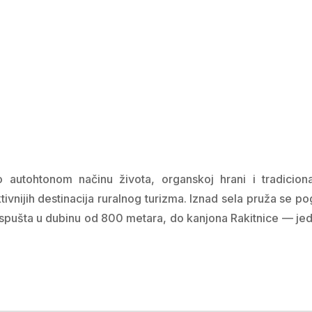
utohtonom načinu života, organskoj hrani i tradiciona
ktivnijih destinacija ruralnog turizma. Iznad sela pruža se p
lo spušta u dubinu od 800 metara, do kanjona Rakitnice — je