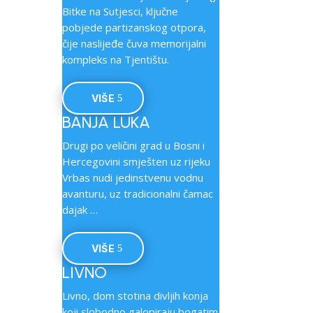
Bitke na Sutjesci, ključne
pobjede partizanskog otpora,
čije naslijeđe čuva memorijalni
kompleks na Tjentištu.
VIŠE
BANJA LUKA
Drugi po veličini grad u Bosni i
Hercegovini smješten uz rijeku
Vrbas nudi jedinstvenu vodnu
avanturu, uz tradicionalni čamac
dajak …
VIŠE
LIVNO
Livno, dom stotina divljih konja
koji slobodno galopiraju bogatim