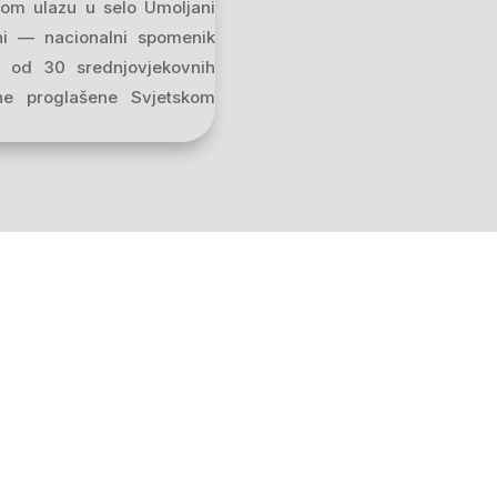
mom ulazu u selo Umoljani
ni — nacionalni spomenik
j od 30 srednjovjekovnih
ne proglašene Svjetskom