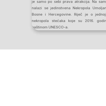
je samo po sebi prava atrakcija. Na sa
nalazi se jedinstvena Nekropola Umolja
Bosne i Hercegovine. Riječ je o jedno
nekropola stećaka koje su 2016. godi
baštinom UNESCO-a.