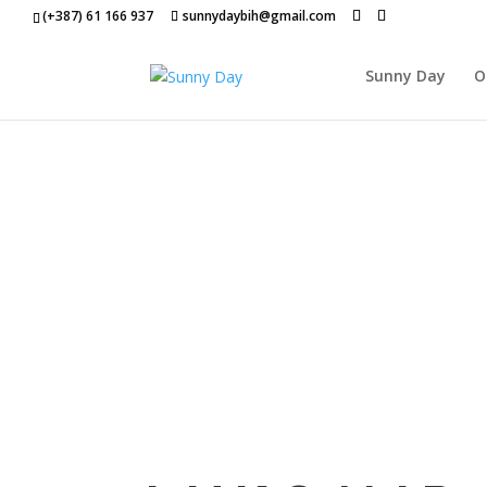
(+387) 61 166 937
sunnydaybih@gmail.com
Sunny Day
O