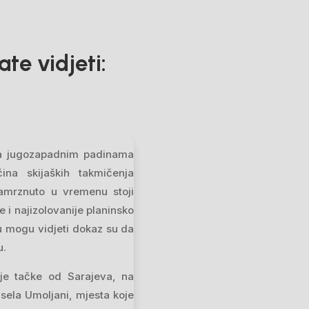
te vidjeti:
na jugozapadnim padinama
ina skijaških takmičenja
zamrznuto u vremenu stoji
 i najizolovanije planinsko
tu mogu vidjeti dokaz su da
u.
ije tačke od Sarajeva, na
 sela Umoljani, mjesta koje