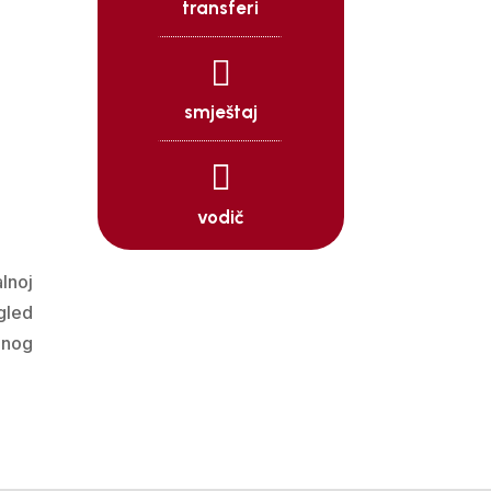
transferi

smještaj

vodič
lnoj
ogled
dnog