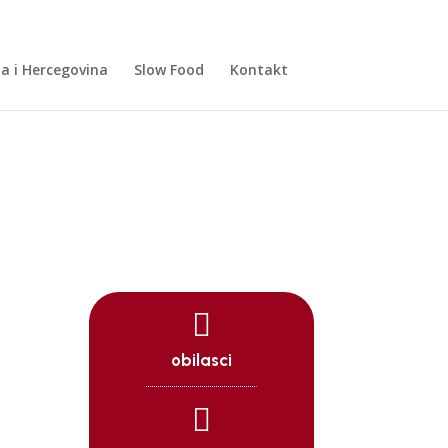
a i Hercegovina
Slow Food
Kontakt

obilasci
