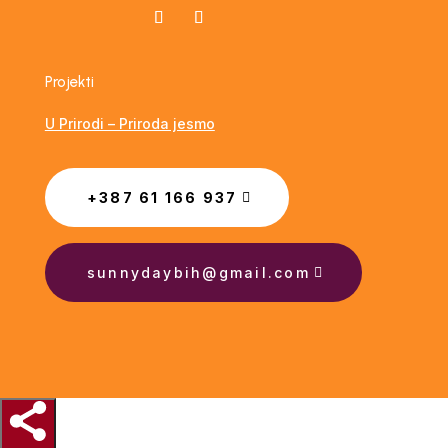
Projekti
U Prirodi – Priroda jesmo
+387 61 166 937
sunnydaybih@gmail.com