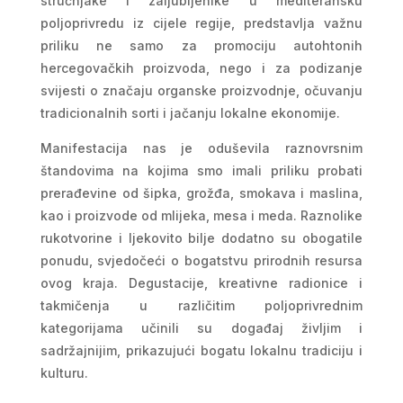
stručnjake i zaljubljenike u mediteransku
poljoprivredu iz cijele regije, predstavlja važnu
priliku ne samo za promociju autohtonih
hercegovačkih proizvoda, nego i za podizanje
svijesti o značaju organske proizvodnje, očuvanju
tradicionalnih sorti i jačanju lokalne ekonomije.
Manifestacija nas je oduševila raznovrsnim
štandovima na kojima smo imali priliku probati
prerađevine od šipka, grožđa, smokava i maslina,
kao i proizvode od mlijeka, mesa i meda. Raznolike
rukotvorine i ljekovito bilje dodatno su obogatile
ponudu, svjedočeći o bogatstvu prirodnih resursa
ovog kraja. Degustacije, kreativne radionice i
takmičenja u različitim poljoprivrednim
kategorijama učinili su događaj življim i
sadržajnijim, prikazujući bogatu lokalnu tradiciju i
kulturu.