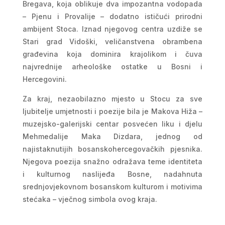
Bregava, koja oblikuje dva impozantna vodopada
– Pjenu i Provalije – dodatno ističući prirodni
ambijent Stoca. Iznad njegovog centra uzdiže se
Stari grad Vidoški, veličanstvena obrambena
građevina koja dominira krajolikom i čuva
najvrednije arheološke ostatke u Bosni i
Hercegovini.
Za kraj, nezaobilazno mjesto u Stocu za sve
ljubitelje umjetnosti i poezije bila je Makova Hiža –
muzejsko-galerijski centar posvećen liku i djelu
Mehmedalije Maka Dizdara, jednog od
najistaknutijih bosanskohercegovačkih pjesnika.
Njegova poezija snažno odražava teme identiteta
i kulturnog naslijeđa Bosne, nadahnuta
srednjovjekovnom bosanskom kulturom i motivima
stećaka – vječnog simbola ovog kraja.