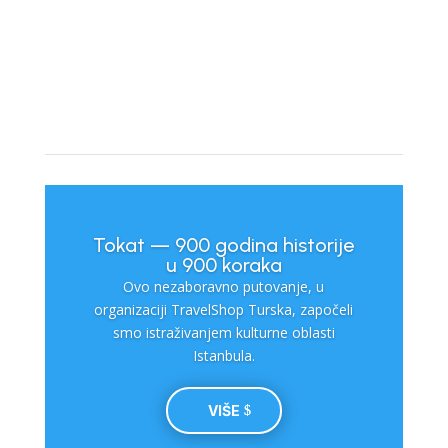
Tokat — 900 godina historije
u 900 koraka
Ovo nezaboravno putovanje, u
organizaciji TravelShop Turska, započeli
smo istraživanjem kulturne oblasti
Istanbula.
VIŠE