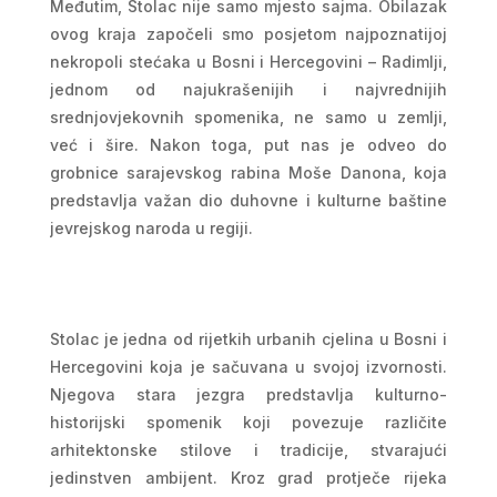
Međutim, Stolac nije samo mjesto sajma. Obilazak
ovog kraja započeli smo posjetom najpoznatijoj
nekropoli stećaka u Bosni i Hercegovini – Radimlji,
jednom od najukrašenijih i najvrednijih
srednjovjekovnih spomenika, ne samo u zemlji,
već i šire. Nakon toga, put nas je odveo do
grobnice sarajevskog rabina Moše Danona, koja
predstavlja važan dio duhovne i kulturne baštine
jevrejskog naroda u regiji.
Stolac je jedna od rijetkih urbanih cjelina u Bosni i
Hercegovini koja je sačuvana u svojoj izvornosti.
Njegova stara jezgra predstavlja kulturno-
historijski spomenik koji povezuje različite
arhitektonske stilove i tradicije, stvarajući
jedinstven ambijent. Kroz grad protječe rijeka