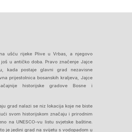
na ušću rijeke Plive u Vrbas, a njegovo
o još u antičko doba. Pravo značenje Jajce
ku, kada postaje glavni grad nezavisne
na prijestolnica bosanskih kraljeva, Jajce
čajnije historijske gradove Bosne i
ju grad nalazi se niz lokacija koje ne biste
jujući svom historijskom značaju i prirodnim
teno na UNESCO-vu listu svjetske baštine.
to je jedini grad na svijetu s vodopadom u