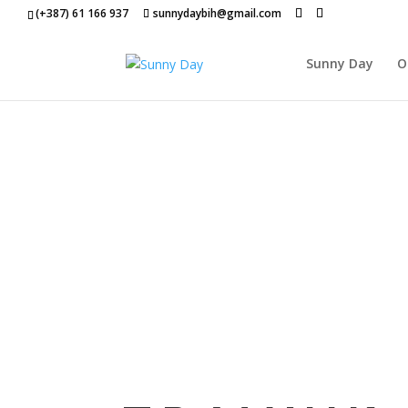
(+387) 61 166 937
sunnydaybih@gmail.com
Sunny Day
O