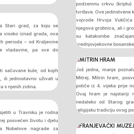
podzemnu crkvu (kriptu) i
tvrđave. Ove jedinstvene
vojvode Hrvoja Vukčića 
a Stari grad, za koju se
njegova grobnica, ali i gr
ena visoko iznad grada, ova
su katakombe značajan 
kih perioda – od Kraljevine
srednjovjekovne bosanske 
ke vladavine, pa sve do
MITRIN HRAM
Još jedna, manje poznata,
ti sačuvane kule, od kojih
Mitrej. Mitrin hram, pos
ili jednostavno uživati u
potiče iz 4. vijeka prije 
 s njenih zidina.
Ovaj hram je najstariji 
nedaleko od Starog grad
religijsku tradiciju ovog p
jetiti u Travniku je rodna
ej posvećen životu i djelu
FRANJEVAČKI MUZEJ
ika Nobelove nagrade za