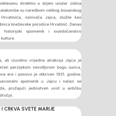
sklesanu direktno u stijeni unutar zidina
 katakombe su naredbom velikog bosanskog
Hrvatinića, osnivača Jajca, služile kao
obnica kneževske porodice Hrvatinić. Danas
historijski spomenik i svjedočanstvo
kulture.
 ali izuzetno vrijedna atrakcija Jajca je
većen perzijskom nevidljivom bogu sunca,
nove ere i ponovo je otkriven 1931. godine.
nacionalni spomenik u Jajcu i nalazi se
a, pružajući jedinstven uvid u antičku
odručja.
 I CRKVA SVETE MARIJE