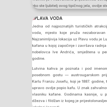
ako ste ljubitelj ovog tipičnog jela, ovdje 
PLAVA VODA
Jedna od najpoznatijih turističkih atrakc
voda, mjesto koje pruža nezaboravan
Najzanimljivija lokacija uz Plavu vodu je
kafana u kojoj započinje i završava radn
nobelovca Ive Andrića, smještena u per
godine.
Lutvina kahva je poznata i pod imenom
posebnom gostu — austrougarskom prije
Karlu Franzu Josefu, koji je 1887. godine,
upravo ovdje popio kafu. U znak zahvalnost
vlasniku kafane. Godinama kasnije, u p
džezva i fildžan iz kojeg je prijestolonaslje