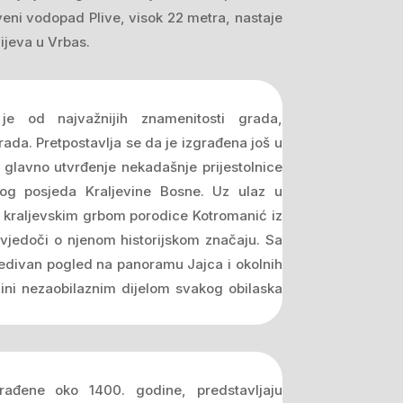
eni vodopad Plive, visok 22 metra, nastaje
lijeva u Vrbas.
je od najvažnijih znamenitosti grada,
ada. Pretpostavlja se da je izgrađena još u
ao glavno utvrđenje nekadašnje prijestolnice
lnog posjeda Kraljevine Bosne. Uz ulaz u
a kraljevskim grbom porodice Kotromanić iz
svjedoči o njenom historijskom značaju. Sa
redivan pogled na panoramu Jajca i okolnih
čini nezaobilaznim dijelom svakog obilaska
rađene oko 1400. godine, predstavljaju