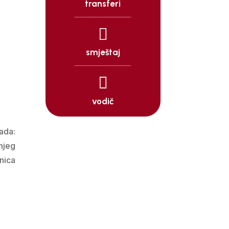
transferi

smještaj

vodič
rada:
njeg
nica