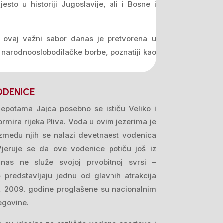
sto u historiji Jugoslavije, ali i Bosne i
 ovaj važni sabor danas je pretvorena u
narodnooslobodilačke borbe, poznatiji kao
ODENICE
jepotama Jajca posebno se ističu Veliko i
ormira rijeka Pliva. Voda u ovim jezerima je
 između njih se nalazi devetnaest vodenica
 Vjeruje se da ove vodenice potiču još iz
anas ne služe svojoj prvobitnoj svrsi –
– predstavljaju jednu od glavnih atrakcija
, 2009. godine proglašene su nacionalnim
egovine.