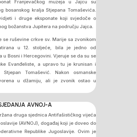
eksponat Franjevačkog muzeja u Jajcu su
jeg bosanskog kralja Stjepana Tomaševića.
idjeti i druge eksponate koji svjedoče o
og božanstva Jupitera na području Jajca.
 se ruševine crkve sv. Marije sa zvonikom
tirana u 12. stoljeće, bila je jedno od
a u Bosni i Hercegovini. Vjeruje se da su se
ke Evanđeliste, a upravo tu je krunisan i
alj Stjepan Tomašević. Nakon osmanske
vorena u džamiju, ali je zvonik ostao u
JEDANJA AVNOJ-A
ržana druga sjednica Antifašističkog vijeća
slavije (AVNOJ), događaj koji je doveo do
Federativne Republike Jugoslavije. Ovim je