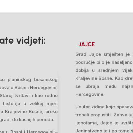
te vidjeti:
JAJCE
Grad Jajce smješten je 
područje bilo je naseljen
dobija u srednjem vije
Kraljevine Bosne. Kao drev
srcu planinskog bosanskog
se ubraja među najzna
adova u Bosni i Hercegovini.
Hercegovine.
Staroj tvrđavi i kao rodno
historija u velikoj mjeri
Unutar zidina koje opasava
na Kraljevine Bosne, preko
trebali propustiti. Zahval
grad, do kasnijih perioda.
ljepotama, Jajce je uvrš
Jedinstveno je i po tome š
apa u Bosni i Hercegovini –