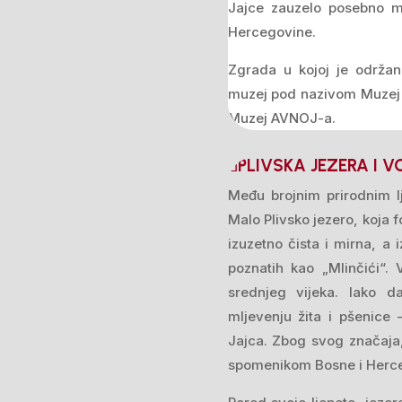
Jajce zauzelo posebno mje
Hercegovine.
Zgrada u kojoj je održan
muzej pod nazivom Muzej 
Muzej AVNOJ-a.
PLIVSKA JEZERA I V
Među brojnim prirodnim l
Malo Plivsko jezero, koja f
izuzetno čista i mirna, a
poznatih kao „Mlinčići“.
srednjeg vijeka. Iako d
mljevenju žita i pšenice 
Jajca. Zbog svog značaja
spomenikom Bosne i Herc