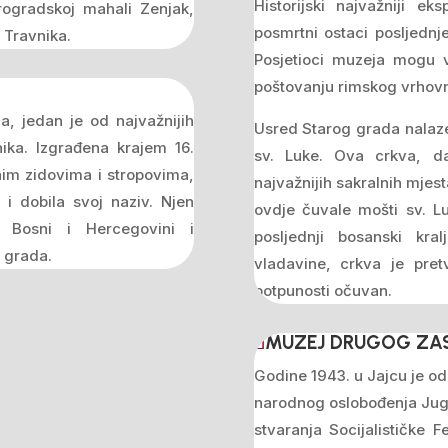
Historijski najvažniji 
arogradskoj mahali Zenjak,
posmrtni ostaci posljedn
i Travnika.
Posjetioci muzeja mogu v
poštovanju rimskog vrhovn
a, jedan je od najvažnijih
Usred Starog grada nalaze
nika. Izgrađena krajem 16.
sv. Luke. Ova crkva, da
anim zidovima i stropovima,
najvažnijih sakralnih mjest
 i dobila svoj naziv. Njen
ovdje čuvale mošti sv. Lu
 Bosni i Hercegovini i
posljednji bosanski kr
 grada.
vladavine, crkva je pret
potpunosti očuvan.
MUZEJ DRUGOG ZAS
Godine 1943. u Jajcu je od
narodnog oslobođenja Jugo
stvaranja Socijalističke 