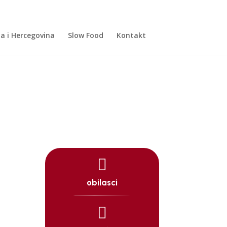
a i Hercegovina
Slow Food
Kontakt

obilasci
