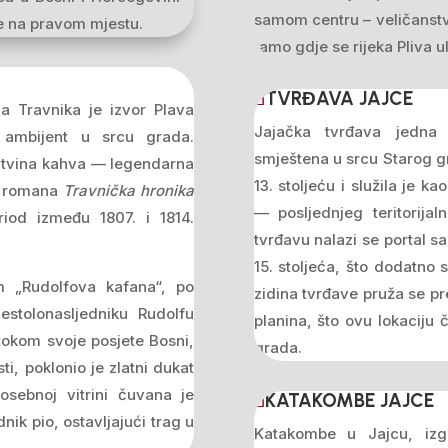
samom centru – veličanstv
ste na pravom mjestu.
tamo gdje se rijeka Pliva u
TVRĐAVA JAJCE
ija Travnika je izvor Plava
Jajačka tvrđava jedna 
 ambijent u srcu grada.
smještena u srcu Starog gr
 Lutvina kahva — legendarna
13. stoljeću i služila je k
ja romana
Travnička hronika
— posljednjeg teritorija
iod između 1807. i 1814.
tvrđavu nalazi se portal s
15. stoljeća, što dodatno 
 „Rudolfova kafana“, po
zidina tvrđave pruža se p
stolonasljedniku Rudolfu
planina, što ovu lokaciju 
 tokom svoje posjete Bosni,
grada.
i, poklonio je zlatni dukat
osebnoj vitrini čuvana je
KATAKOMBE JAJCE
dnik pio, ostavljajući trag u
Katakombe u Jajcu, izg