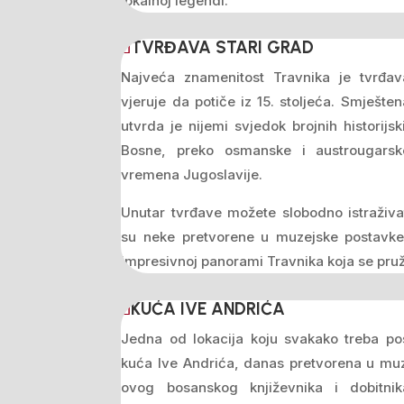
lokalnoj legendi.
TVRĐAVA STARI GRAD
Najveća znamenitost Travnika je tvrđav
vjeruje da potiče iz 15. stoljeća. Smješt
utvrda je nijemi svjedok brojnih historijs
Bosne, preko osmanske i austrougars
vremena Jugoslavije.
Unutar tvrđave možete slobodno istraživa
su neke pretvorene u muzejske postavke, 
impresivnoj panorami Travnika koja se pruža
KUĆA IVE ANDRIĆA
Jedna od lokacija koju svakako treba pos
kuća Ive Andrića, danas pretvorena u muz
ovog bosanskog književnika i dobitn