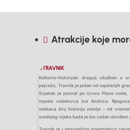
Atrakcije koje mora

TRAVNIK
Kulturno-historijski dragulj ušuškan u 
pejzaža, Travnik je jedan od najstarijih gr
Svjetski je poznat po izvoru Plave vode, 
mjesto nobelovca Ive Andrića. Njegova 
oslikava širu historiju zemlje – od vreme
srednjeg vijeka kada je bio važan utvrđeni 
Travnik je i nezvanična prijestolnica ćev