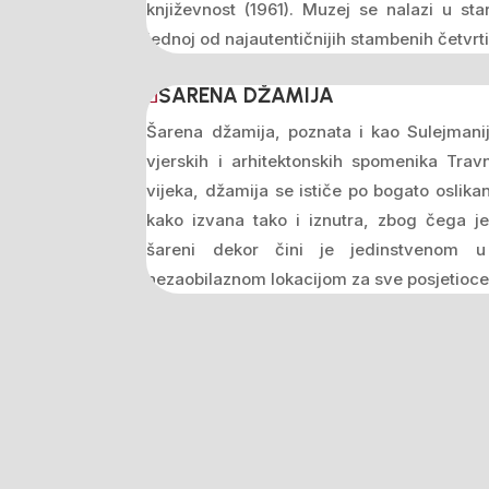
književnost (1961). Muzej se nalazi u st
jednoj od najautentičnijih stambenih četvrt
ŠARENA DŽAMIJA
Šarena džamija, poznata i kao Sulejmanij
vjerskih i arhitektonskih spomenika Trav
vijeka, džamija se ističe po bogato oslik
kako izvana tako i iznutra, zbog čega je
šareni dekor čini je jedinstvenom u
nezaobilaznom lokacijom za sve posjetioce