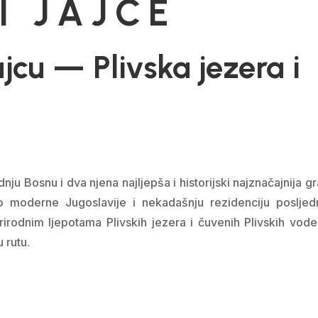
I JAJCE
cu — Plivska jezera i
dnju Bosnu i dva njena najljepša i historijski najznačajnija g
o moderne Jugoslavije i nekadašnju rezidenciju posljed
rirodnim ljepotama Plivskih jezera i čuvenih Plivskih vode
 rutu.